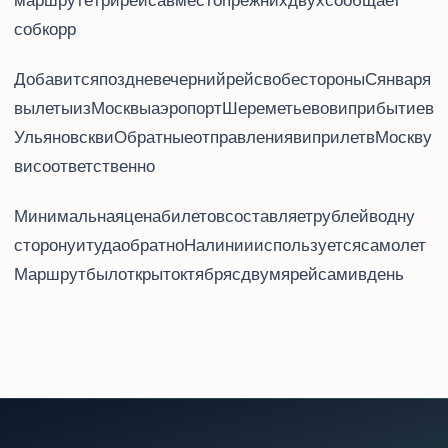
маршруте три рейса вместо прежних двух, сообщает
соб.корр. Travel.ru.
Добавится поздневечерний рейс в обе стороны. С 22 января
вылеты из Москвы (аэропорт Шереметьево) в 2.50, 11.05 и 19.55, прибытие в
Ульяновск в 5.25, 13.40 и 22.30. Обратные отправления в 7.00, 14.30 и 23.20, прилет в Москву
в 7.35, 15.10 и 0.05 соответственно.
Минимальная цена билетов составляет 5529 рублей в одну
сторону и 10058 туда-обратно. На линии используется самолет Superjet 100.
Маршрут был открыт 28 октября с двумя рейсами в день.