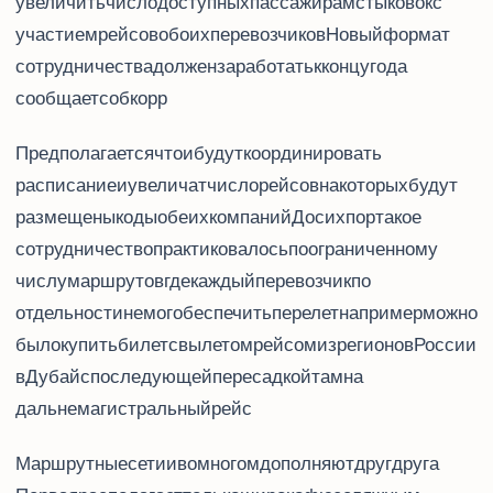
увеличить число доступных пассажирам стыковок с
участием рейсов обоих перевозчиков. Новый формат
сотрудничества должен заработать к концу года,
сообщает соб.корр. Travel.ru.
Предполагается, что Emirates и flydubai будут координировать
расписание и увеличат число рейсов, на которых будут
размещены коды обеих компаний. До сих пор такое
сотрудничество практиковалось по ограниченному
числу маршрутов, где каждый перевозчик по
отдельности не мог обеспечить перелет: например, можно
было купить билет с вылетом рейсом flydubai из регионов России
в Дубай с последующей пересадкой там на
дальнемагистральный рейс Emirates.
Маршрутные сети Emirates и flydubai во многом дополняют друг друга.