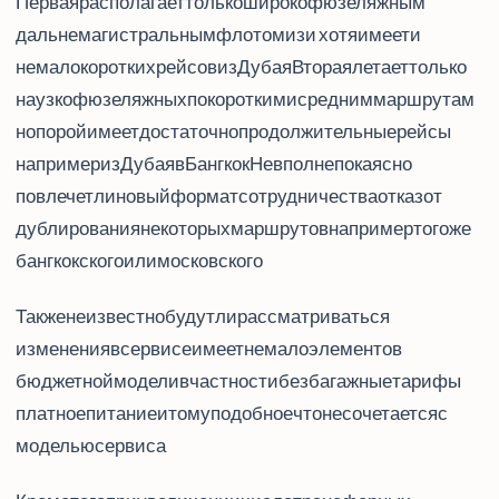
Первая располагает только широкофюзеляжным
дальнемагистральным флотом из Airbus A380 и Boeing 777 (хотя имеет и
немало коротких рейсов из Дубая). Вторая летает только
на узкофюзеляжных Boeing 737 по коротким и средним маршрутам
(но порой имеет достаточно продолжительные рейсы,
например из Дубая в Бангкок). Не вполне пока ясно,
повлечет ли новый формат сотрудничества отказ от
дублирования некоторых маршрутов - например, того же
бангкокского или московского.
Также неизвестно, будут ли рассматриваться
изменения в сервисе. Flydubai имеет немало элементов
бюджетной модели - в частности, безбагажные тарифы,
платное питание и тому подобное, что не сочетается с
моделью сервиса Emirates.