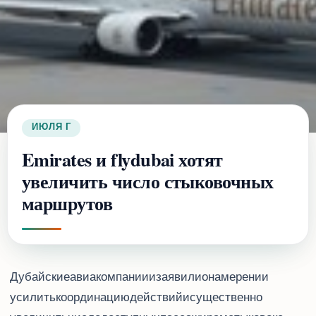
20 ИЮЛЯ 2017 Г.
Emirates и flydubai хотят
увеличить число стыковочных
маршрутов
Дубайские авиакомпании Emirates и flydubai заявили о намерении
усилить координацию действий и существенно