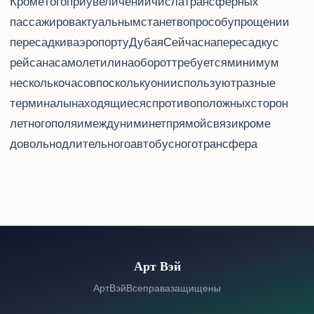
Кроме того, при увеличении числа трансферных
пассажиров актуальным станет вопрос об упрощении
пересадки в аэропорту Дубая. Сейчас на пересадку с
рейса Emirates на самолет flydubai или наоборот требуется минимум
несколько часов, поскольку они используют разные
терминалы, находящиеся с противоположных сторон
летного поля, и между ними нет прямой связи - кроме
довольно длительного автобусного трансфера.
Арт Вэй
© 2026 Арт Вэй. Все права защищены.