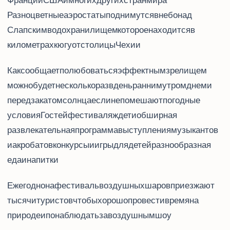
Франции, США и многих других стран мира.
Разноцветные аэростаты поднимутся в небо над
Слапским водохранилищем (Vodní nádrž Slapy), которое находится в 20
километрах к югу от столицы Чехии.
Как сообщает iLoveCz.ru, полюбоваться эффектным зрелищем
можно будет несколько раз в день: ранним утром, днем и
перед закатом солнца, если не помешают погодные
условия. Гостей фестиваля ждет и обширная
развлекательная программа: выступления музыкантов
и акробатов, конкурсы и игры для детей, разнообразная
еда и напитки.
Ежегодно на фестиваль воздушных шаров приезжают
тысячи туристов, чтобы хорошо провести время на
природе и понаблюдать за воздушным шоу.