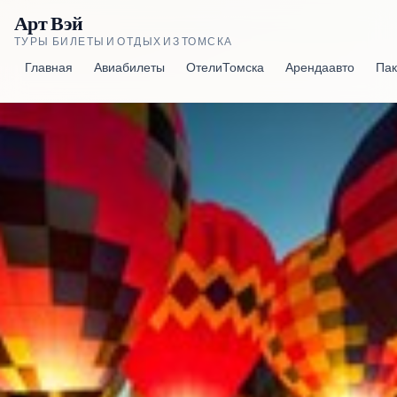
Арт Вэй
ТУРЫ, БИЛЕТЫ И ОТДЫХ ИЗ ТОМСКА
Главная
Авиабилеты
Отели Томска
Аренда авто
Пак