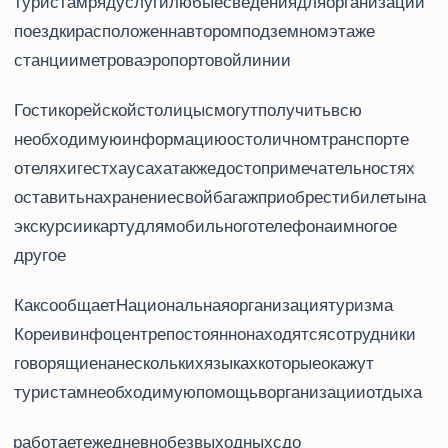
туристам ряд услуг и любые сведения для организации
поездки. Travel Center расположен на втором подземном этаже
станции метров Honigik Univ. Station аэропортовой линии.
Гости корейской столицы смогут получить всю
необходимую информацию о столичном транспорте,
отелях и гестхаусах, а также достопримечательностях,
оставить на хранение свой багаж, приобрести билеты на
экскурсии, SIM-карту для мобильного телефона и многое
другое.
Как сообщает Национальная организация туризма
Кореи, в инфоцентре постоянно находятся сотрудники,
говорящие на нескольких языках, которые окажут
туристам необходимую помощь в организации отдыха.
Travel Center работает ежедневно без выходных с 8:00 до 21:00.