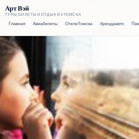
Арт Вэй
ТУРЫ, БИЛЕТЫ И ОТДЫХ ИЗ ТОМСКА
Главная
Авиабилеты
Отели Томска
Аренда авто
Пак