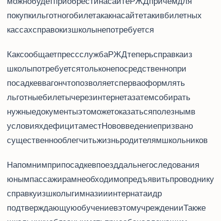
можно будет приобрести на сайте РЖД, причем, для
покупки льготного билета, как на сайте, так и в билетных
кассах справок из школы не потребуется.
Как сообщает пресс-служба РЖД, теперь справка из
школы потребуется только непосредственно при
посадке в вагон, что позволяет сперва оформлять
льготные билеты через интернет, а затем собирать
нужные документы - это может оказаться полезным в
условиях дефицита мест. Нововведение призвано
существенно облегчить жизнь родителям школьников.
Напомним, при посадке в поезд дальнего следования
юным пассажирам необходимо предъявить проводнику
справку из школы (гимназии, интерната и др.),
подтверждающую обучение в этом учреждении. Также