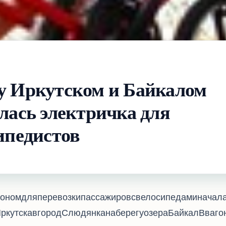
 Иркутском и Байкалом
лась электричка для
ипедистов
гоном для перевозки пассажиров с велосипедами начал
ркутска в город Слюдянка на берегу озера Байкал. В вагон