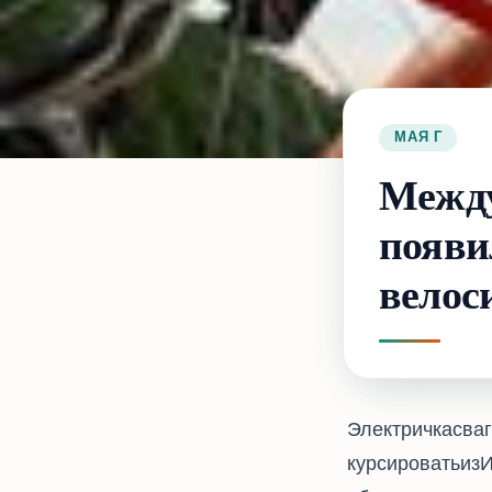
12 МАЯ 2017 Г.
Между
появи
велос
Электричка с ва
курсировать из И