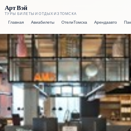
Арт Вэй
ТУРЫ, БИЛЕТЫ И ОТДЫХ ИЗ ТОМСКА
Главная
Авиабилеты
Отели Томска
Аренда авто
Пак