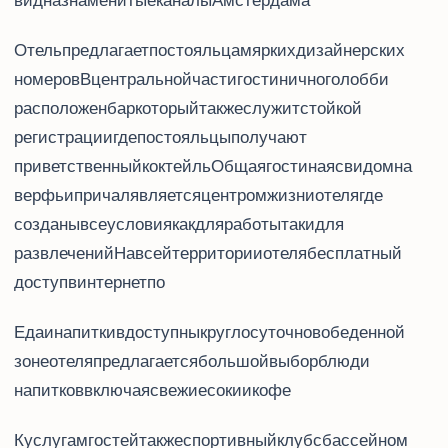
вид на знаменитые каналы Амстердама.
Отель Moxy Amsterdam Houthavens предлагает постояльцам 120 ярких дизайнерских
номеров. В центральной части гостиничного лобби
расположен бар, который также служит стойкой
регистрации, где постояльцы получают
приветственный коктейль Got Moxy. Общая гостиная с видом на
верфь и причал является центром жизни отеля, где
созданы все условия как для работы, так и для
развлечений. На всей территории отеля – бесплатный
доступ в интернет по Wi-Fi.
Еда и напитки в Moxy Amsterdam Houthavens доступны круглосуточно: в обеденной
зоне отеля предлагается большой выбор блюд и
напитков, включая свежие соки и кофе.
К услугам гостей также – спортивный клуб с бассейном,