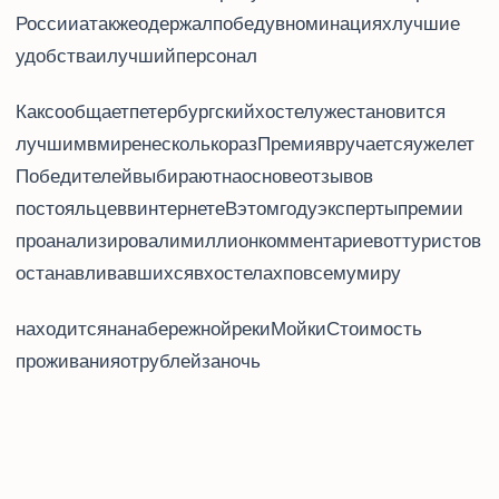
России, а также одержал победу в номинациях “лучшие
удобства” и “лучший персонал”.
Как сообщает Lenta.ru, петербургский хостел уже становится
лучшим в мире несколько раз. Премия Hoscar вручается уже 15 лет.
Победителей выбирают на основе отзывов
постояльцев в интернете. В этом году эксперты премии
проанализировали миллион комментариев от туристов,
останавливавшихся в хостелах по всему миру.
Soul Kitchen находится на набережной реки Мойки. Стоимость
проживания - от 875 рублей за ночь.