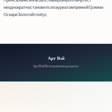
Принса занесено в Зал славы рок-н-ролла. Артист
неоднократно становился лауреатом премий “Грэмми”,
“Оскар” и “Золотой глобус”.
Арт Вэй
© 2026 Арт Вэй. Все права защищены.