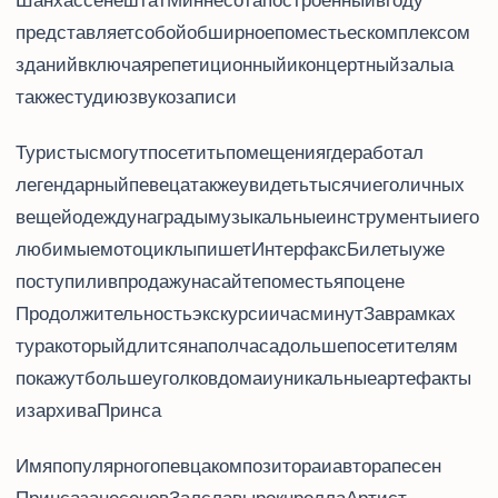
Шанхассене (Chanhassen, штат Миннесота), построенный в 1985 году,
представляет собой обширное поместье с комплексом
зданий, включая репетиционный и концертный залы, а
также студию звукозаписи.
Туристы смогут посетить помещения, где работал
легендарный певец, а также увидеть тысячи его личных
вещей: одежду, награды, музыкальные инструменты и его
любимые мотоциклы, пишет Интерфакс. Билеты уже
поступили в продажу на сайте поместья по цене $38,5.
Продолжительность экскурсии - 1 час 10 минут. За $100 в рамках VIP-
тура, который длится на полчаса дольше, посетителям
покажут больше уголков дома и уникальные артефакты
из архива Принса.
Имя популярного певца, композитора и автора песен