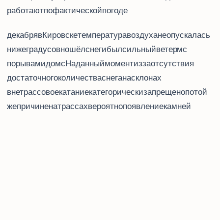
работают по фактической погоде.
8 декабря в Кировске температура воздуха не опускалась
ниже 11 градусов, но шёл снег и был сильный ветер 16-20 м/с,
порывами до 24 м/с. На данный момент из-за отсутствия
достаточного количества снега на склонах
внетрассовое катание категорически запрещено, по той
же причине на трассах вероятно появление камней.