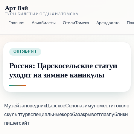
Арт Вэй
ТУРЫ, БИЛЕТЫ И ОТДЫХ ИЗ ТОМСКА
Главная
Авиабилеты
Отели Томска
Аренда авто
Пак
28 ОКТЯБРЯ 2016 Г.
Россия: Царскосельские статуи
уходят на зимние каникулы
Музей-заповедник «Царское Село» на зиму поместит около 40
скульптур в специальные короба, закрыв от глаз публики,
пишет сайт Visit Petersburg.