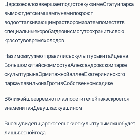
Царское село завершает подготовку к зиме. Статуи парка
вымоют детским шампунем и покроют
водоотталкивающим раствором, а затем поместят в
специальные короба, где они смогут сохранить свою
красоту во время холодов.
На зимовку уже отправились скульптуры китайцев на
Большом китайском мосту в Александровском парке,
скульптуры на Эрмитажной аллее Екатерининского
парка, у павильона «Грот» и в Собственном садике.
В ближайшее время от глаз посетителей пака скроется
знаменитая «Девушка с кувшином».
Вновь увидеть царскосельские скульптуры можно будет
лишь весной 2017 года.