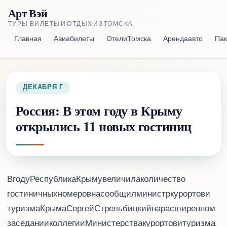
Арт Вэй
ТУРЫ, БИЛЕТЫ И ОТДЫХ ИЗ ТОМСКА
Главная
Авиабилеты
Отели Томска
Аренда авто
Пак
27 ДЕКАБРЯ 2016 Г.
Россия: В этом году в Крыму
открылись 11 новых гостиниц
В 2016 году Республика Крым увеличила количество
гостиничных номеров на 618, сообщил министр курортов и
туризма Крыма Сергей Стрельбицкий на расширенном
заседании коллегии Министерства курортов и туризма