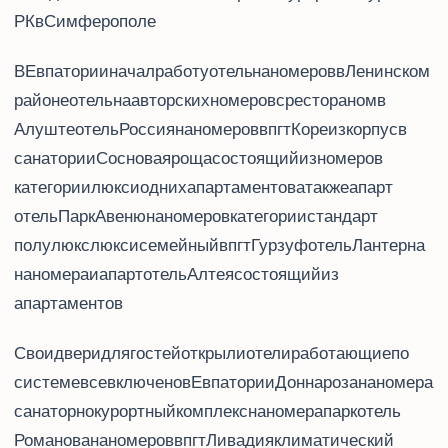
РК в Симферополе.
В Евпатории начал работу отель «Ribera Resort&SPA» на 128 номеров; в Ленинском
районе – отель «La Grace» на 25 авторских номеров с рестораном; в
Алуште – отель «Россия» на 50 номеров; в пгт Кореиз – корпус в
санатории «Сосновая роща», состоящий из 8 номеров
категории «люкс» и одних апартаментов, а также апарт-
отель «Парк-Авеню» на 30 номеров категории стандарт,
полулюкс, люкс и семейный; в пгт Гурзуф – отель «Лантерна»
на 24 номера и апарт-отель «Алтея», состоящий из 15
апартаментов.
Свои двери для гостей открыли отели, работающие по
системе «все включено»: в Евпатории – «Донна роза» на 34 номера,
санаторно-курортный комплекс «Familyresort» на 154 номера, парк-отель
«Романова» на 69 номеров; в пгт. Ливадия – климатический