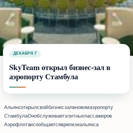
6 ДЕКАБРЯ 2019 Г.
SkyTeam открыл бизнес-зал в
аэропорту Стамбула
Альянс SkyTeam открыл свой бизнес-зал в новом аэропорту
Стамбула. Он обслуживает элитных пассажиров
“Аэрофлота”, Air France, KLM, Tarom, Korean Air, Middle East Airlines и Saudia, сообщается в релизе альянса.