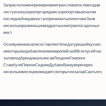
Зал расположен примерно в 200 метрах слева после входа в
чистую зону аэропорта, рядом с аэропортовым залом IGA Lounge
(последний недавно стал принимать клиентов Priority Pass и Lounge Key). Зал SkyTeam в
несколько раз меньше - 582 квадратных метра и 145 посадочных
мест.
Основу меню в зале составляют блюда турецкой кухни, с
некоторыми добавлениями европейской. Всего у SkyTeam сейчас 7
залов под брендом альянса - в Лондоне, Гонконге,
Стамбуле, Пекине, Сиднее, Дубае и Ванкувере, через
несколько месяцев ожидается открытие зала в Сантьяго.