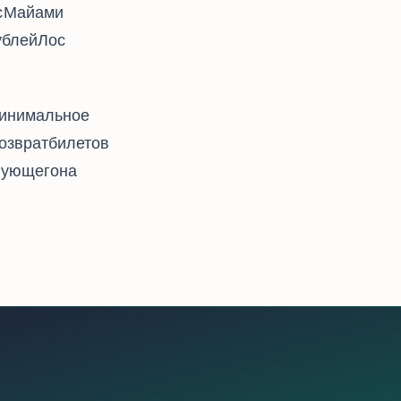
ами - 23947,
рублей, Лос-
. Минимальное
Возврат билетов
твующего на