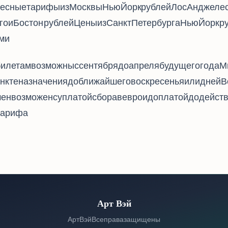
тарифы из Москвы: Нью-Йорк - 17897 рублей, Лос-Анджелес - 24710, Май
каго и Бостон - 27977 рублей. Цены из Санкт-Петербурга: Нью-Йорк - 18630 
4912.
билетам возможны с сентября до 30 апреля будущего года
кте назначения - до ближайшего воскресенья или 6 дней. 
ен возможен с уплатой сбора в 130 евро и доплатой до дейс
тарифа.
Арт Вэй
© 2026 Арт Вэй. Все права защищены.