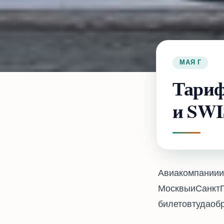
23 МАЯ 2017 Г.
Тариф
и SWIS
Авиакомпании Lufth
Москвы и Санкт-
билетов туда-обратно