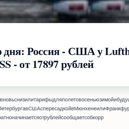
 дня: Россия - США у Luft
S - от 17897 рублей
ansa и SWISS вновь снизили тарифы для полетов осенью, зимой и б
Петербурга в США с пересадкой в Мюнхене или Франкфур
 начинается от 17897 рублей, сообщает соб.корр. Travel.ru.