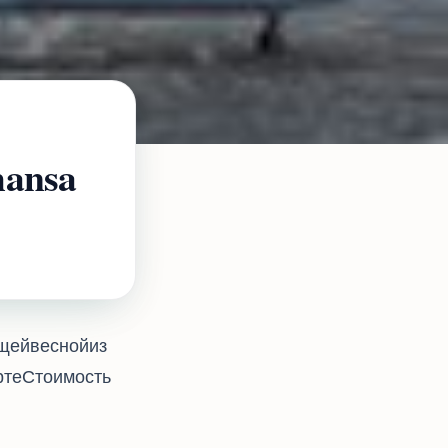
hansa
удущей весной из
те. Стоимость