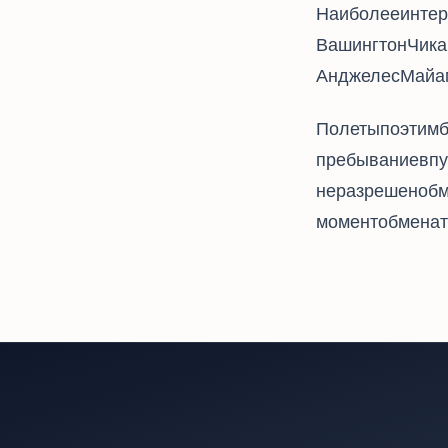
Наиболее интересные 
Вашингтон - 23430, Чи
Анджелес - 22044, Майами - 2
Полеты по этим 
пребывание в пун
не разрешен, обм
момент обмена 