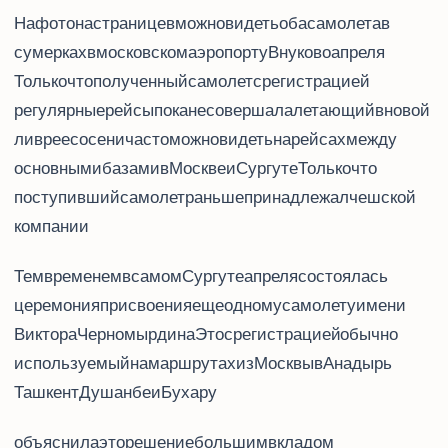
На фото на странице Travel.ru в Facebook можно видеть оба самолета в
сумерках в московском аэропорту Внуково 25 апреля.
Только что полученный самолет с регистрацией VQ-BDH
регулярные рейсы пока не совершал, а летающий в новой
ливрее с осени VQ-BQQ часто можно видеть на рейсах между
основными базами Utair в Москве и Сургуте. Только что
поступивший самолет раньше принадлежал чешской
компании Travel Service.
Тем временем в самом Сургуте 25 апреля состоялась
церемония присвоения еще одному самолету Utair имени
Виктора Черномырдина. Это Boeing 767 с регистрацией VP-BAG, обычно
используемый на маршрутах из Москвы в Анадырь,
Ташкент, Душанбе и Бухару.
Utair объяснила это решение большим вкладом