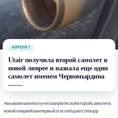
26 АПРЕЛЯ 2018 Г.
Utair получила второй самолет в
новой ливрее и назвала еще один
самолет именем Черномырдина
Авиакомпания Utair получила 25 апреля свой второй самолет в
новой ливрее. Как и первый, это Boeing 737-800, сообщает соб.корр. Travel.ru.