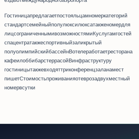
езды от международного аэропорта.
Гостиница предлагает постояльцам 81 номер категорий
стандарт, семейный, superior, полулюкс и люкс, а также номер для
лиц с ограниченными возможностями. К услугам гостей -
спа-центр, а также спортивный зал и крытый
полуолимпийский бассейн. В отеле работает ресторан а la carte,
кафе и лобби-бар с террасой. В инфраструктуру
гостиницы также входят три конференц-зала на 250 мест,
пишет BalkanPro.ru. Стоимость проживания - от 76 евро за двухместный
номер в сутки.