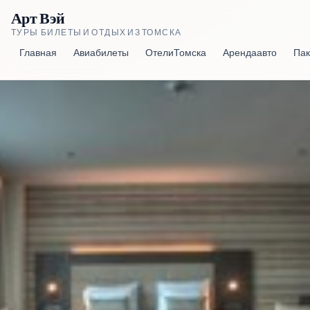
Арт Вэй
ТУРЫ, БИЛЕТЫ И ОТДЫХ ИЗ ТОМСКА
Главная
Авиабилеты
Отели Томска
Аренда авто
Пак