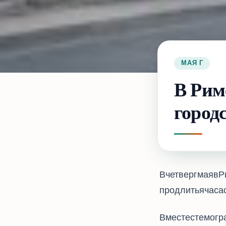
10 МАЯ 2017 Г.
В Рим
город
В четверг 11 мая
продлитьcя 24 часа, соо
Вместе с тем ог