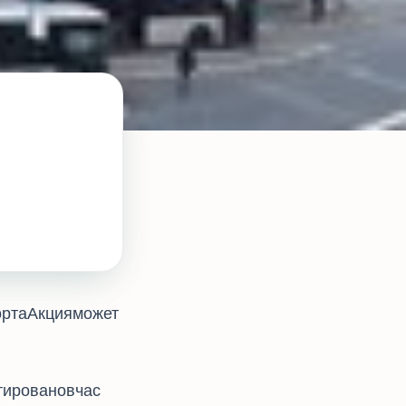
орта. Акция может
ировано в час