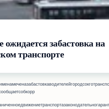
е ожидается забастовка на
ском транспорте
 в Риме намечена забастовка водителей городсокго трансп
бщает соб.корр. Travel.ru.
раниченное движение транспорта законодательно гарант